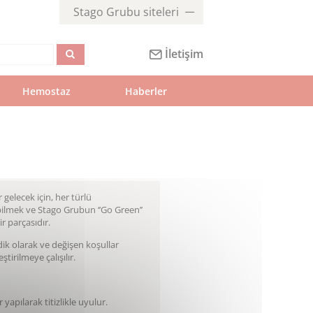
Stago Grubu siteleri
İletişim
Hemostaz
Haberler
 gelecek için, her türlü
ebilmek ve Stago Grubun ‘’Go Green’’
r parçasıdır.
ik olarak ve değişen koşullar
tirilmeye çalışılır.
r yapılarak titizlikle uyulur.