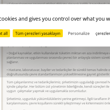
•
Çalışmalarımızın çevresel etkileri dikkate alınarak kirlilik, kaynağında 
hizmet verdiğimiz laboratuvarlardaki personel, kullanım kılavuzundaki hu
•
Faaliyetlerimiz esnasında oluşan katı ve sıvı atıklarımızı azaltıcı önlemle
 cookies and gives you control over what you w
kazanım imkanları uygulanmaya çalışılır.
•
Ülkemizdeki yerel kanunlar gereği, gerekli görüldüğünde, cihazlarımızdan 
t all
Tüm çerezleri yasaklayın
Personalize
çerezler
kurumlara yaptırılır.
•
Çevreye zarar vermemek amacıyla tüm çalışanlarımız bilinçlendirilir 
için şirket içi ve şirket dışı eğitimlere tabi tutulurlar.
•
Doğal kaynaklar, etkin kullanılarak tüketim miktarı en aza indirilmeye ç
planlanması ve uygulanması sırasında çevreci bir anlayışla sistem sürekl
sağlanır.
•
Hastane, laboratuvar, bayiler ve tedarikçiler ile sürekli temas halinde
doğrultusunda çevre standartlarımızın yükseltilmesine gayret gösterilir
Tüm çalışanlarımız ve tedarikçilerimiz, şirketimizin uyguladığı çevresel
içinde çalışırlar. Her bölüm üst yönetimin liderliğinde, kendi süreçleri ile 
uygun çalışmalar yapmak ve uygulamakla sorumludur.
Şirketimiz, uygunluk yükümlülüklerini yerine getirmeyi, İlgili tarafların i
karşılanmasını, çevre koşullarını sürekli iyileştirmeyi ve kirlenmesini ö