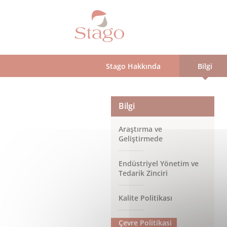
Skip
to
main
content
Stago Hakkında
Bilgi
Bilgi
Araştırma ve
Geliştirmede
Endüstriyel Yönetim ve
Tedarik Zinciri
Kalite Politikası
Çevre Politikasi