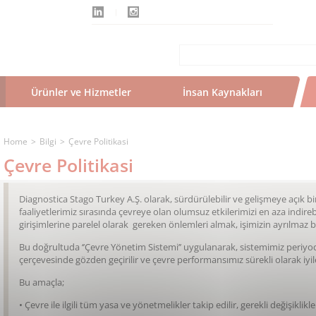
Ürünler ve Hizmetler
İnsan Kaynakları
Home
Bilgi
Çevre Politikasi
Çevre Politikasi
Diagnostica Stago Turkey A.Ş. olarak, sürdürülebilir ve gelişmeye açık bir
faaliyetlerimiz sırasında çevreye olan olumsuz etkilerimizi en aza indir
girişimlerine parelel olarak gereken önlemleri almak, işimizin ayrılmaz bi
Bu doğrultuda ‘’Çevre Yönetim Sistemi’’ uygulanarak, sistemimiz periyod
çerçevesinde gözden geçirilir ve çevre performansımız sürekli olarak iyileş
Bu amaçla;
•
Çevre ile ilgili tüm yasa ve yönetmelikler takip edilir, gerekli değişiklikle