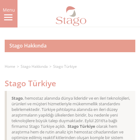
Skip
to
Menu
main
content
Stago Hakkında
Home
Stago Hakkında
Stago Türkiye
Stago Türkiye
Stago
, hemostaz alanında dünya lideridir ve en ileri teknolojileri,
ürünleri ve müşteri hizmetleriyle mükemmellik standardını
belirlemektedir.
Türkiye pıhtılaşma alanında en ileri düzey
araştırmaların yapıldığı ülkelerden biridir, bu nedenle yeni
teknolojilere büyük talep duymaktadır. Eylül 2016’ta bağlı
firmamız Stago Türkiye açıldı.
Stago Türkiye
olarak hem
araştırma hem de rutin analiz için hemostaz cihazlarından ve
optimize edilmiş reaktif kitlerinden oluşan komple bir sistem