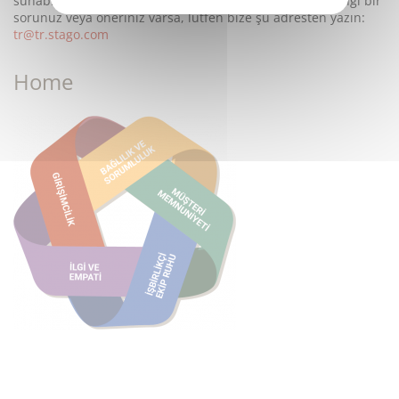
sunabilme imkanına kavuşmuş bulunmaktadır.
Herhangi bir
sorunuz veya öneriniz varsa, lütfen bize şu adresten yazın:
tr@tr.stago.com
Home