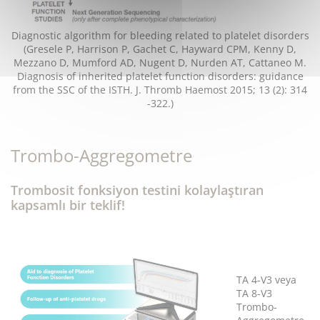
Diagnostic algorithm for bleeding related to platelet disorders
(Gresele P, Harrison P, Gachet C, Hayward CPM, Kenny D,
Mezzano D, Mumford AD, Nugent D, Nurden AT, Cattaneo M.
Diagnosis of inherited platelet function disorders: guidance
from the SSC of the ISTH. J. Thromb Haemost 2015; 13 (2): 314
-322.)
Trombo-Aggregometre
Trombosit fonksiyon testini kolaylaştıran
kapsamlı bir teklif!
TA 4-V3 veya
TA 8-V3
Trombo-