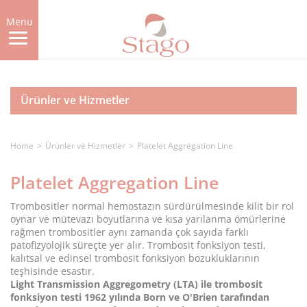
Skip
to
Menu
main
content
Ürünler ve Hizmetler
Home
Ürünler ve Hizmetler
Platelet Aggregation Line
Platelet Aggregation Line
Trombositler normal hemostazın sürdürülmesinde kilit bir rol
oynar ve mütevazı boyutlarına ve kısa yarılanma ömürlerine
rağmen trombositler aynı zamanda çok sayıda farklı
patofizyolojik süreçte yer alır. Trombosit fonksiyon testi,
kalıtsal ve edinsel trombosit fonksiyon bozukluklarının
teşhisinde esastır.
Light Transmission Aggregometry (LTA) ile trombosit
fonksiyon testi 1962 yılında Born ve O'Brien tarafından