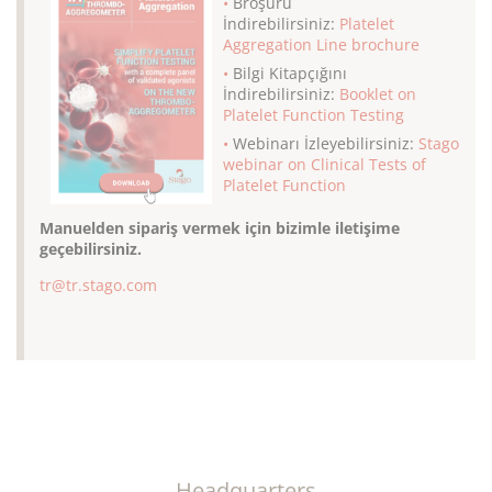
Broşürü
İndirebilirsiniz:
Platelet
Aggregation Line brochure
Bilgi Kitapçığını
İndirebilirsiniz:
Booklet on
Platelet Function Testing
Webinarı İzleyebilirsiniz:
Stago
webinar on
Clinical Tests of
Platelet Function
Manuelden sipariş vermek için bizimle iletişime
geçebilirsiniz.
tr@tr.stago.com
Headquarters