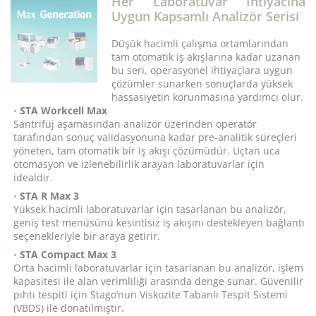
Her Laboratuvar İhtiyacına
Uygun Kapsamlı Analizör Serisi
Düşük hacimli çalışma ortamlarından
tam otomatik iş akışlarına kadar uzanan
bu seri, operasyonel ihtiyaçlara uygun
çözümler sunarken sonuçlarda yüksek
hassasiyetin korunmasına yardımcı olur.
STA Workcell Max
Santrifüj aşamasından analizör üzerinden operatör
tarafından sonuç validasyonuna kadar pre-analitik süreçleri
yöneten, tam otomatik bir iş akışı çözümüdür. Uçtan uca
otomasyon ve izlenebilirlik arayan laboratuvarlar için
idealdir.
STA R Max 3
Yüksek hacimli laboratuvarlar için tasarlanan bu analizör,
geniş test menüsünü kesintisiz iş akışını destekleyen bağlantı
seçenekleriyle bir araya getirir.
STA Compact Max 3
Orta hacimli laboratuvarlar için tasarlanan bu analizör, işlem
kapasitesi ile alan verimliliği arasında denge sunar. Güvenilir
pıhtı tespiti için Stago’nun Viskozite Tabanlı Tespit Sistemi
(VBDS) ile donatılmıştır.