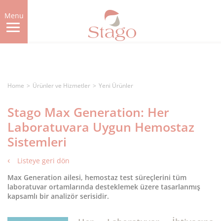
Skip
to
Menu
main
content
Home
Ürünler ve Hizmetler
Yeni Ürünler
Stago Max Generation: Her
Laboratuvara Uygun Hemostaz
Sistemleri
Listeye geri dön
Max Generation ailesi, hemostaz test süreçlerini tüm
laboratuvar ortamlarında desteklemek üzere tasarlanmış
kapsamlı bir analizör serisidir.