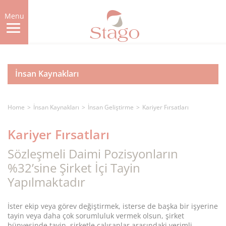
Skip
to
Menu
main
content
İnsan Kaynakları
Home
İnsan Kaynakları
İnsan Geliştirme
Kariyer Fırsatları
Kariyer Fırsatları
Sözleşmeli Daimi Pozisyonların
%32’sine Şirket İçi Tayin
Yapılmaktadır
İster ekip veya görev değiştirmek, isterse de başka bir işyerine
tayin veya daha çok sorumluluk vermek olsun, şirket
bünyesinde tayin, şirketle çalışanlar arasındaki verimli